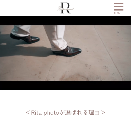
MENU
フォトギャラリー
プラン
撮影レポート
衣装
movie
ハタチのお祝い
VOW VISION
＜Rita photoが選ばれる理由＞
お問い合わせ